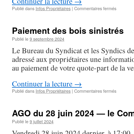
Continuer la lecture
→
sur
Publié dans
Infos Propriétaires
|
Commentaires fermés
Incendie
de
2022
Paiement des bois sinistrés
:
mise
Publié le
9 septembre 2024
en
Le Bureau du Syndicat et les Syndics de
paiement
du
adressé aux propriétaires une informati
produit
au paiement de votre quote-part de la ven
des
bois
brûlés
Continuer la lecture
→
selon
sur
Publié dans
Infos Propriétaires
|
Commentaires fermés
transacti
Paiemen
de
des
1917
bois
AGO du 28 juin 2024 — le Co
sinistrés
Publié le
9 juillet 2024
Vendredi 28 juin 2024 dernier, à 17:00, 