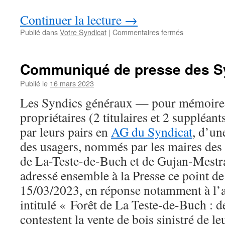
Continuer la lecture
→
sur
Publié dans
Votre Syndicat
|
Commentaires fermés
Assemblée
Générale
ordinaire
Communiqué de presse des S
2023
:
Publié le
16 mars 2023
📅
Les Syndics généraux — pour mémoire,
notez
la
propriétaires (2 titulaires et 2 suppléant
date
par leurs pairs en
AG du Syndicat
, d’un
des usagers, nommés par les maires de
de La-Teste-de-Buch et de Gujan-Mestra
adressé ensemble à la Presse ce point de
15/03/2023, en réponse notamment à l’a
intitulé « Forêt de La Teste-de-Buch : d
contestent la vente de bois sinistré de le