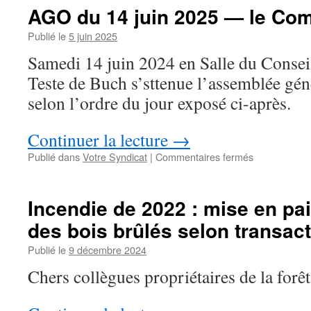
AGO du 14 juin 2025 — le Co
Publié le
5 juin 2025
Samedi 14 juin 2024 en Salle du Conseil
Teste de Buch s’sttenue l’assemblée gén
selon l’ordre du jour exposé ci-après.
Continuer la lecture
→
sur
Publié dans
Votre Syndicat
|
Commentaires fermés
AGO
du
14
Incendie de 2022 : mise en pa
juin
des bois brûlés selon transac
2025
—
Publié le
9 décembre 2024
le
Compte-
Chers collègues propriétaires de la forêt
rendu