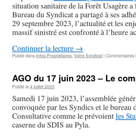
les
situation sanitaire de la Forêt Usagère a
propriéta
Bureau du Syndicat a partagé à ses adhé
ont
accès
29 septembre 2023, l’actualité et les en
à
massif sinistré est confronté à l’heure ac
leurs
parcelles
Continuer la lecture
→
Publié dans
Infos Propriétaires
,
Votre Syndicat
|
Commentaires 
AGO du 17 juin 2023 – Le com
Publié le
4 juillet 2023
Samedi 17 juin 2023, l’assemblée généra
convoquée par les Syndics et le bureau
Consultative comme le prévoient
les Sta
caserne du SDIS au Pyla.