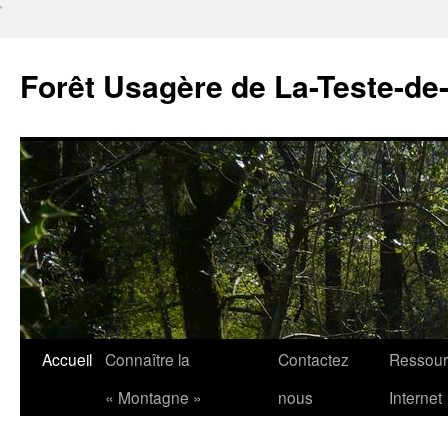
'
Forêt Usagère de La-Teste-de
Aller
Accueil
Connaître la
Contactez
Ressour
au
« Montagne »
nous
Internet
contenu