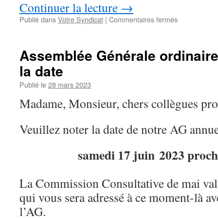
Continuer la lecture
→
sur
Publié dans
Votre Syndicat
|
Commentaires fermés
AGO
du
17
Assemblée Générale ordinaire 
juin
la date
2023
–
Publié le
28 mars 2023
Le
compte-
Madame, Monsieur, chers collègues prop
rendu
Veuillez noter la date de notre AG annue
samedi 17 juin 2023 procha
La Commission Consultative de mai vali
qui vous sera adressé à ce moment-là ave
l’AG.