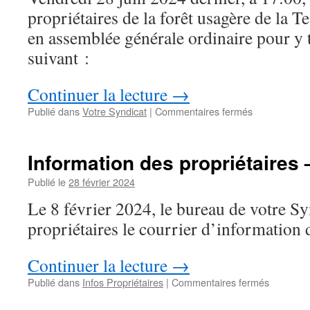
propriétaires de la forêt usagère de la T
en assemblée générale ordinaire pour y t
suivant :
Continuer la lecture
→
sur
Publié dans
Votre Syndicat
|
Commentaires fermés
AGO
du
28
Information des propriétaires 
juin
2024
Publié le
28 février 2024
—
Le 8 février 2024, le bureau de votre Sy
le
Compte-
propriétaires le courrier d’information d
rendu
Continuer la lecture
→
sur
Publié dans
Infos Propriétaires
|
Commentaires fermés
Informati
des