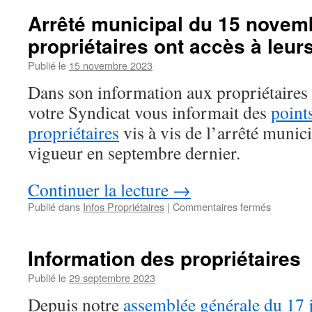
propriéta
Arrêté municipal du 15 novemb
–
propriétaires ont accès à leur
février
2024
Publié le
15 novembre 2023
Dans son information aux propriétaires
votre Syndicat vous informait des
point
propriétaires
vis à vis de l’arrêté munic
vigueur en septembre dernier.
Continuer la lecture
→
sur
Publié dans
Infos Propriétaires
|
Commentaires fermés
Arrêté
municipal
du
Information des propriétaires
15
novembr
Publié le
29 septembre 2023
2023
Depuis notre
assemblée générale du 17 j
: