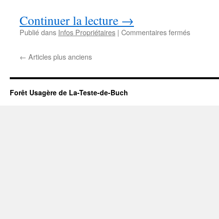
Continuer la lecture
→
sur
Publié dans
Infos Propriétaires
|
Commentaires fermés
Communi
de
←
Articles plus anciens
presse
des
Syndics
généraux
Forêt Usagère de La-Teste-de-Buch