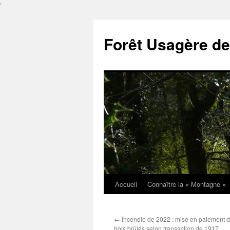
'
Forêt Usagère de
Accueil
Connaître la « Montagne »
Aller
au
←
Incendie de 2022 : mise en paiement d
contenu
bois brûlés selon transaction de 1917