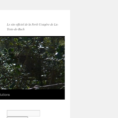
Le site officiel de la Forêt Usagère de La-
Teste-de-Buch
tutions