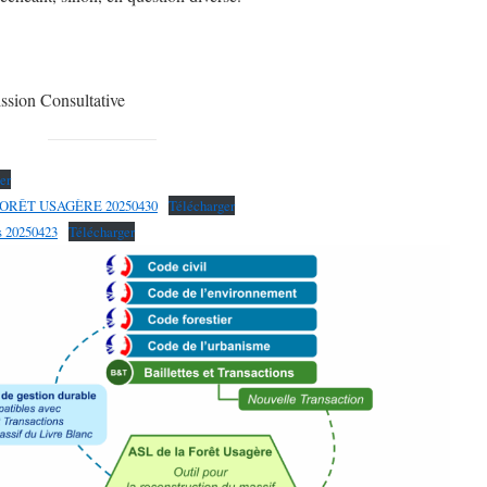
ssion Consultative
er
FORÊT USAGÈRE 20250430
Télécharger
es 20250423
Télécharger