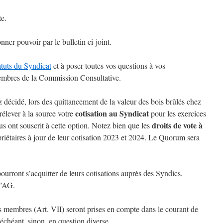
te.
er pouvoir par le bulletin ci-joint.
atuts du Syndicat
et à poser toutes vos questions à vos
embres de la Commission Consultative.
idé, lors des quittancement de la valeur des bois brûlés chez
cotisation au Syndicat
prélever à la source votre
pour les exercices
droits de vote à
s ont souscrit à cette option. Notez bien que les
riétaires à jour de leur cotisation 2023 et 2024. Le Quorum sera
pourront s’acquitter de leurs cotisations auprès des Syndics,
l’AG.
es membres (Art. VII) seront prises en compte dans le courant de
 échéant, sinon, en question diverse.