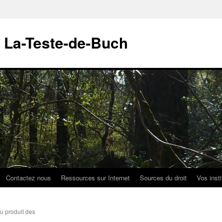
 La-Teste-de-Buch
Contactez nous
Ressources sur Internet
Sources du droit
Vos insti
u produit des