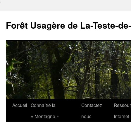
'
Forêt Usagère de La-Teste-de
Aller
Accueil
Connaître la
Contactez
Ressour
au
« Montagne »
nous
Internet
contenu