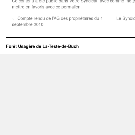
Ce contenu a été publié dans
Votre Syndicat
, avec comme mot(s
mettre en favoris avec
ce permalien
.
←
Compte rendu de l’AG des propriétaires du 4
Le Syndic
septembre 2010
Forêt Usagère de La-Teste-de-Buch