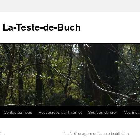
 La-Teste-de-Buch
Contactez nous
Ressources sur Internet
Sources du droit
Vos insti
CI…
La forêt usagère enflamme le débat
→