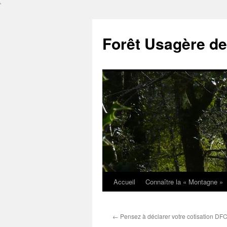
'
Forêt Usagère de
Accueil
Connaître la « Montagne »
Aller
au
←
Pensez à déclarer votre cotisation DF
contenu