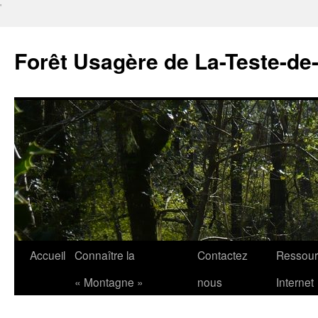
'
Forêt Usagère de La-Teste-de
Aller
Accueil
Connaître la
Contactez
Ressour
au
« Montagne »
nous
Internet
contenu