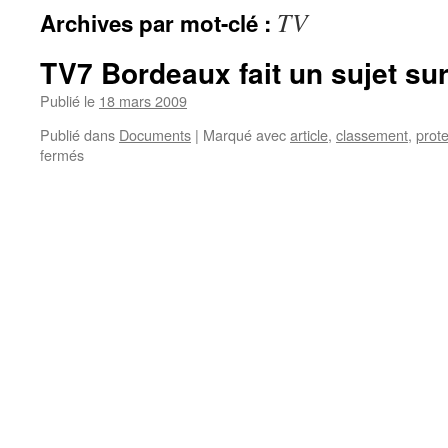
TV
Archives par mot-clé :
TV7 Bordeaux fait un sujet sur
Publié le
18 mars 2009
Publié dans
Documents
|
Marqué avec
article
,
classement
,
prote
sur
fermés
TV7
Bordeaux
fait
un
sujet
sur
notre
forêt