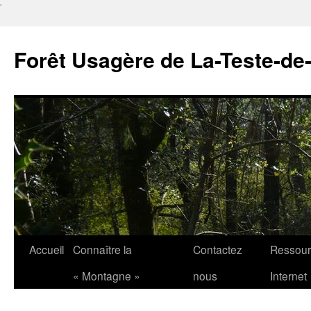
'
Forêt Usagère de La-Teste-de
Aller
Accueil
Connaître la
Contactez
Ressour
au
« Montagne »
nous
Internet
contenu